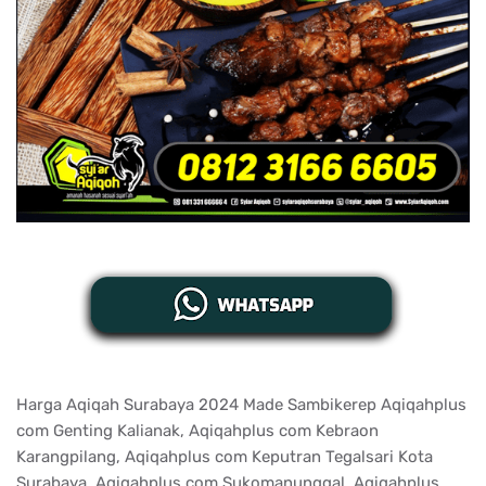
Harga Aqiqah Surabaya 2024 Made Sambikerep Aqiqahplus
com Genting Kalianak, Aqiqahplus com Kebraon
Karangpilang, Aqiqahplus com Keputran Tegalsari Kota
Surabaya, Aqiqahplus com Sukomanunggal, Aqiqahplus