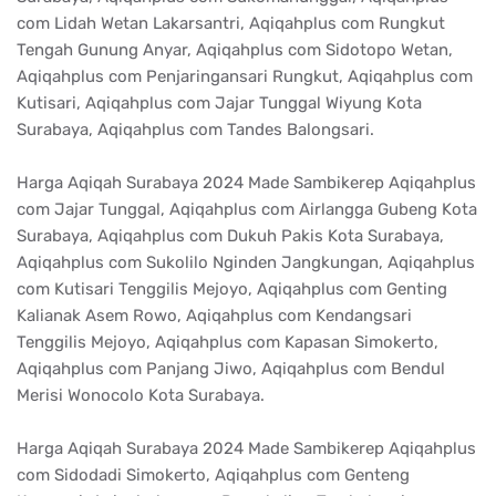
com Lidah Wetan Lakarsantri, Aqiqahplus com Rungkut
Tengah Gunung Anyar, Aqiqahplus com Sidotopo Wetan,
Aqiqahplus com Penjaringansari Rungkut, Aqiqahplus com
Kutisari, Aqiqahplus com Jajar Tunggal Wiyung Kota
Surabaya, Aqiqahplus com Tandes Balongsari.
Harga Aqiqah Surabaya 2024 Made Sambikerep Aqiqahplus
com Jajar Tunggal, Aqiqahplus com Airlangga Gubeng Kota
Surabaya, Aqiqahplus com Dukuh Pakis Kota Surabaya,
Aqiqahplus com Sukolilo Nginden Jangkungan, Aqiqahplus
com Kutisari Tenggilis Mejoyo, Aqiqahplus com Genting
Kalianak Asem Rowo, Aqiqahplus com Kendangsari
Tenggilis Mejoyo, Aqiqahplus com Kapasan Simokerto,
Aqiqahplus com Panjang Jiwo, Aqiqahplus com Bendul
Merisi Wonocolo Kota Surabaya.
Harga Aqiqah Surabaya 2024 Made Sambikerep Aqiqahplus
com Sidodadi Simokerto, Aqiqahplus com Genteng