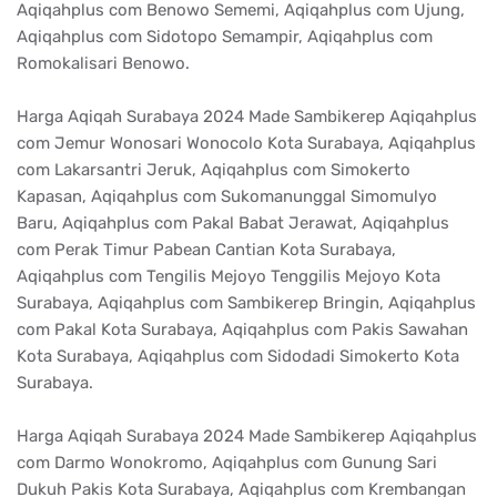
Aqiqahplus com Benowo Sememi, Aqiqahplus com Ujung,
Aqiqahplus com Sidotopo Semampir, Aqiqahplus com
Romokalisari Benowo.
Harga Aqiqah Surabaya 2024 Made Sambikerep Aqiqahplus
com Jemur Wonosari Wonocolo Kota Surabaya, Aqiqahplus
com Lakarsantri Jeruk, Aqiqahplus com Simokerto
Kapasan, Aqiqahplus com Sukomanunggal Simomulyo
Baru, Aqiqahplus com Pakal Babat Jerawat, Aqiqahplus
com Perak Timur Pabean Cantian Kota Surabaya,
Aqiqahplus com Tengilis Mejoyo Tenggilis Mejoyo Kota
Surabaya, Aqiqahplus com Sambikerep Bringin, Aqiqahplus
com Pakal Kota Surabaya, Aqiqahplus com Pakis Sawahan
Kota Surabaya, Aqiqahplus com Sidodadi Simokerto Kota
Surabaya.
Harga Aqiqah Surabaya 2024 Made Sambikerep Aqiqahplus
com Darmo Wonokromo, Aqiqahplus com Gunung Sari
Dukuh Pakis Kota Surabaya, Aqiqahplus com Krembangan