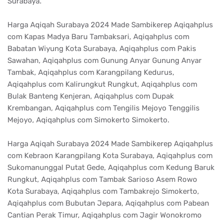
Surabaya.
Harga Aqiqah Surabaya 2024 Made Sambikerep Aqiqahplus
com Kapas Madya Baru Tambaksari, Aqiqahplus com
Babatan Wiyung Kota Surabaya, Aqiqahplus com Pakis
Sawahan, Aqiqahplus com Gunung Anyar Gunung Anyar
Tambak, Aqiqahplus com Karangpilang Kedurus,
Aqiqahplus com Kalirungkut Rungkut, Aqiqahplus com
Bulak Banteng Kenjeran, Aqiqahplus com Dupak
Krembangan, Aqiqahplus com Tengilis Mejoyo Tenggilis
Mejoyo, Aqiqahplus com Simokerto Simokerto.
Harga Aqiqah Surabaya 2024 Made Sambikerep Aqiqahplus
com Kebraon Karangpilang Kota Surabaya, Aqiqahplus com
Sukomanunggal Putat Gede, Aqiqahplus com Kedung Baruk
Rungkut, Aqiqahplus com Tambak Sarioso Asem Rowo
Kota Surabaya, Aqiqahplus com Tambakrejo Simokerto,
Aqiqahplus com Bubutan Jepara, Aqiqahplus com Pabean
Cantian Perak Timur, Aqiqahplus com Jagir Wonokromo