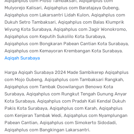
Aqiqahplus com Ploso Tambaksari, Aqiqahplus com
Mulyorejo Kalisari, Aqiqahplus com Baratajaya Gubeng,
Aqiqahplus com Lakarsantri Lidah Kulon, Aqiqahplus com
Dukuh Setro Tambaksari, Aqiqahplus com Balas Klumprik
Wiyung Kota Surabaya, Aqiqahplus com Jagir Wonokromo,
Aqiqahplus com Keputih Sukolilo Kota Surabaya,
Aqiqahplus com Bongkaran Pabean Cantian Kota Surabaya,
Aqiqahplus com Kemayoran Krembangan Kota Surabaya.
Aqiqah Surabaya
Harga Aqiqah Surabaya 2024 Made Sambikerep Aqiqahplus
com Mojo Gubeng, Aqiqahplus com Tambaksari Rangkah,
Aqiqahplus com Tambak Osowilangun Benowo Kota
Surabaya, Aqiqahplus com Rungkut Tengah Gunung Anyar
Kota Surabaya, Aqiqahplus com Pradah Kali Kendal Dukuh
Pakis Kota Surabaya, Aqiqahplus com Karah, Aqiqahplus
com Kenjeran Tambak Wedi, Aqiqahplus com Nyamplungan
Pabean Cantian, Aqiqahplus com Simokerto Sidodadi,
Aqiqahplus com Bangkingan Lakarsantri.