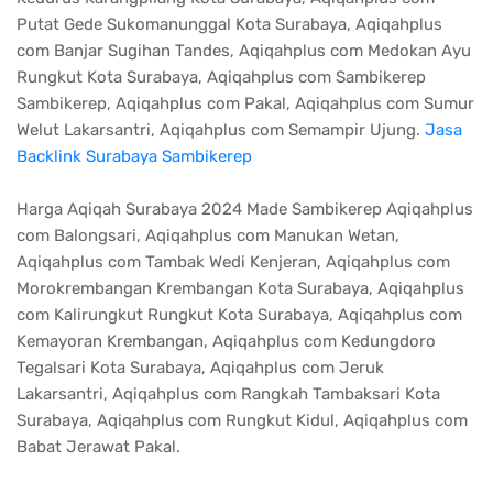
Putat Gede Sukomanunggal Kota Surabaya, Aqiqahplus
com Banjar Sugihan Tandes, Aqiqahplus com Medokan Ayu
Rungkut Kota Surabaya, Aqiqahplus com Sambikerep
Sambikerep, Aqiqahplus com Pakal, Aqiqahplus com Sumur
Welut Lakarsantri, Aqiqahplus com Semampir Ujung.
Jasa
Backlink Surabaya Sambikerep
Harga Aqiqah Surabaya 2024 Made Sambikerep Aqiqahplus
com Balongsari, Aqiqahplus com Manukan Wetan,
Aqiqahplus com Tambak Wedi Kenjeran, Aqiqahplus com
Morokrembangan Krembangan Kota Surabaya, Aqiqahplus
com Kalirungkut Rungkut Kota Surabaya, Aqiqahplus com
Kemayoran Krembangan, Aqiqahplus com Kedungdoro
Tegalsari Kota Surabaya, Aqiqahplus com Jeruk
Lakarsantri, Aqiqahplus com Rangkah Tambaksari Kota
Surabaya, Aqiqahplus com Rungkut Kidul, Aqiqahplus com
Babat Jerawat Pakal.