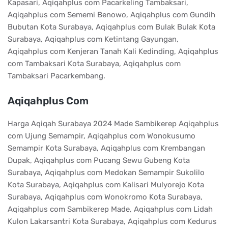
Kapasari, Aqiqahplus com Pacarkeling Tambaksari,
Aqiqahplus com Sememi Benowo, Aqiqahplus com Gundih
Bubutan Kota Surabaya, Aqiqahplus com Bulak Bulak Kota
Surabaya, Aqiqahplus com Ketintang Gayungan,
Aqiqahplus com Kenjeran Tanah Kali Kedinding, Aqiqahplus
com Tambaksari Kota Surabaya, Aqiqahplus com
Tambaksari Pacarkembang.
Aqiqahplus Com
Harga Aqiqah Surabaya 2024 Made Sambikerep Aqiqahplus
com Ujung Semampir, Aqiqahplus com Wonokusumo
Semampir Kota Surabaya, Aqiqahplus com Krembangan
Dupak, Aqiqahplus com Pucang Sewu Gubeng Kota
Surabaya, Aqiqahplus com Medokan Semampir Sukolilo
Kota Surabaya, Aqiqahplus com Kalisari Mulyorejo Kota
Surabaya, Aqiqahplus com Wonokromo Kota Surabaya,
Aqiqahplus com Sambikerep Made, Aqiqahplus com Lidah
Kulon Lakarsantri Kota Surabaya, Aqiqahplus com Kedurus