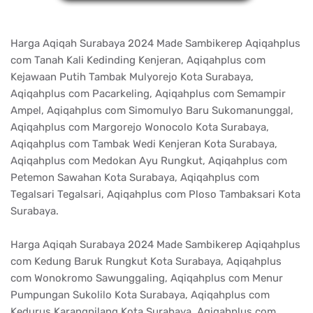
Harga Aqiqah Surabaya 2024 Made Sambikerep Aqiqahplus
com Tanah Kali Kedinding Kenjeran, Aqiqahplus com
Kejawaan Putih Tambak Mulyorejo Kota Surabaya,
Aqiqahplus com Pacarkeling, Aqiqahplus com Semampir
Ampel, Aqiqahplus com Simomulyo Baru Sukomanunggal,
Aqiqahplus com Margorejo Wonocolo Kota Surabaya,
Aqiqahplus com Tambak Wedi Kenjeran Kota Surabaya,
Aqiqahplus com Medokan Ayu Rungkut, Aqiqahplus com
Petemon Sawahan Kota Surabaya, Aqiqahplus com
Tegalsari Tegalsari, Aqiqahplus com Ploso Tambaksari Kota
Surabaya.
Harga Aqiqah Surabaya 2024 Made Sambikerep Aqiqahplus
com Kedung Baruk Rungkut Kota Surabaya, Aqiqahplus
com Wonokromo Sawunggaling, Aqiqahplus com Menur
Pumpungan Sukolilo Kota Surabaya, Aqiqahplus com
Kedurus Karangpilang Kota Surabaya, Aqiqahplus com