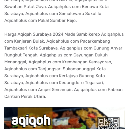
Sawahan Putat Jaya, Aqiqahplus com Benowo Kota
Surabaya, Aqiqahplus com Semolowaru Sukolilo,
Aqiqahplus com Pakal Sumber Rejo.
Harga Aqiqah Surabaya 2024 Made Sambikerep Aqiqahplus
com Kenjeran Bulak, Aqiqahplus com Pacarkembang
Tambaksari Kota Surabaya, Aqiqahplus com Gunung Anyar
Rungkut Tengah, Aqiqahplus com Gayungan Dukuh
Menanggal, Aqiqahplus com Krembangan Kemayoran,
Aqiqahplus com Tanjungsari Sukomanunggal Kota
Surabaya, Aqiqahplus com Kertajaya Gubeng Kota
Surabaya, Aqiqahplus com Kedungdoro Tegalsari,
Aqiqahplus com Ampel Semampir, Aqiqahplus com Pabean
Cantian Perak Utara.