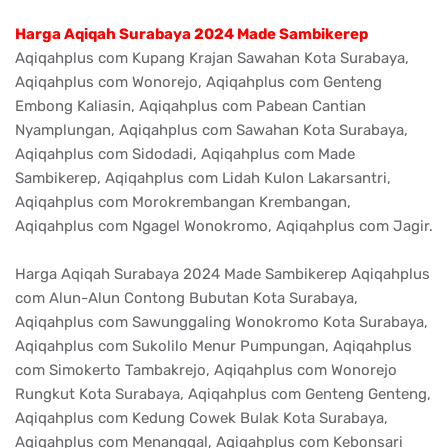
Harga Aqiqah Surabaya 2024 Made Sambikerep
Aqiqahplus com Kupang Krajan Sawahan Kota Surabaya,
Aqiqahplus com Wonorejo, Aqiqahplus com Genteng
Embong Kaliasin, Aqiqahplus com Pabean Cantian
Nyamplungan, Aqiqahplus com Sawahan Kota Surabaya,
Aqiqahplus com Sidodadi, Aqiqahplus com Made
Sambikerep, Aqiqahplus com Lidah Kulon Lakarsantri,
Aqiqahplus com Morokrembangan Krembangan,
Aqiqahplus com Ngagel Wonokromo, Aqiqahplus com Jagir.
Harga Aqiqah Surabaya 2024 Made Sambikerep Aqiqahplus
com Alun-Alun Contong Bubutan Kota Surabaya,
Aqiqahplus com Sawunggaling Wonokromo Kota Surabaya,
Aqiqahplus com Sukolilo Menur Pumpungan, Aqiqahplus
com Simokerto Tambakrejo, Aqiqahplus com Wonorejo
Rungkut Kota Surabaya, Aqiqahplus com Genteng Genteng,
Aqiqahplus com Kedung Cowek Bulak Kota Surabaya,
Aqiqahplus com Menanggal, Aqiqahplus com Kebonsari