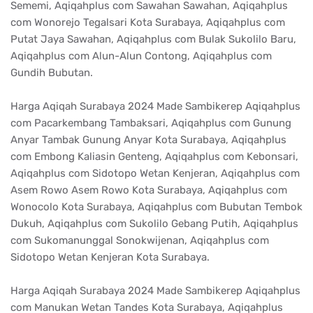
Sememi, Aqiqahplus com Sawahan Sawahan, Aqiqahplus
com Wonorejo Tegalsari Kota Surabaya, Aqiqahplus com
Putat Jaya Sawahan, Aqiqahplus com Bulak Sukolilo Baru,
Aqiqahplus com Alun-Alun Contong, Aqiqahplus com
Gundih Bubutan.
Harga Aqiqah Surabaya 2024 Made Sambikerep Aqiqahplus
com Pacarkembang Tambaksari, Aqiqahplus com Gunung
Anyar Tambak Gunung Anyar Kota Surabaya, Aqiqahplus
com Embong Kaliasin Genteng, Aqiqahplus com Kebonsari,
Aqiqahplus com Sidotopo Wetan Kenjeran, Aqiqahplus com
Asem Rowo Asem Rowo Kota Surabaya, Aqiqahplus com
Wonocolo Kota Surabaya, Aqiqahplus com Bubutan Tembok
Dukuh, Aqiqahplus com Sukolilo Gebang Putih, Aqiqahplus
com Sukomanunggal Sonokwijenan, Aqiqahplus com
Sidotopo Wetan Kenjeran Kota Surabaya.
Harga Aqiqah Surabaya 2024 Made Sambikerep Aqiqahplus
com Manukan Wetan Tandes Kota Surabaya, Aqiqahplus