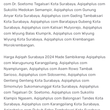
com Dr. Soetomo Tegalsari Kota Surabaya, Aqiqahplus com
Sukolilo Medokan Semampir, Aqiqahplus com Gunung
Anyar Kota Surabaya, Aqiqahplus com Gading Tambaksari
Kota Surabaya, Aqiqahplus com Baratajaya Gubeng Kota
Surabaya, Aqiqahplus com Kalisari Mulyorejo, Aqiqahplus
com Wiyung Balas Klumprik, Aqiqahplus com Wiyung
Wiyung Kota Surabaya, Aqiqahplus com Krembangan
Morokrembangan.
Harga Aqiqah Surabaya 2024 Made Sambikerep Aqiqahplus
com Warugunung Karangpilang, Aqiqahplus com
Nyamplungan, Aqiqahplus com Asem Rowo Tambak
Sarioso, Aqiqahplus com Sidosermo, Aqiqahplus com
Genteng Genteng Kota Surabaya, Aqiqahplus com
Simomulyo Sukomanunggal Kota Surabaya, Aqiqahplus
com Tegalsari Dr. Soetomo, Aqiqahplus com Sukolilo
Klampis Ngasem, Aqiqahplus com Balongsari Tandes Kota
Surabaya, Aqiqahplus com Karangpilang Kota Surabaya,